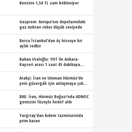
Benzine 1,56 TL zam bekleniyor
Gazprom: Avrupa’nın depolarındaki
gaz miktarı rekor düşük seviyede
Borsa İstanbul’dan üç hisseye bir
aylık tedbir
Bakan Uraloğlu: YHT ile Ankara-
Kayseri arası 1 saat 45 dakikaya
inecek
Arakçi: İran ve Umman Hürmüz’de
yeni güzergâh için anlaşmaya çok
yakın
BAE: İran, Hürmüz Boğazı’nda ADNOC
gemisini füzeyle hedef aldı
Yargıtay’dan kıdem tazminatında
prim kararı