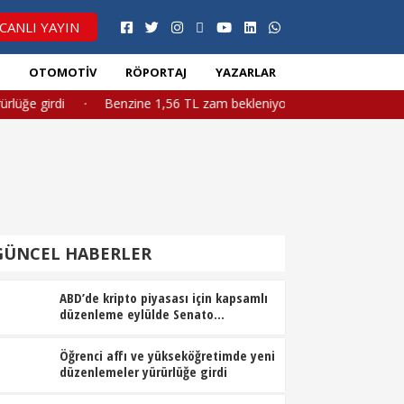
CANLI YAYIN
I
OTOMOTIV
RÖPORTAJ
YAZARLAR
rlüğe girdi
·
Benzine 1,56 TL zam bekleniyor
·
Gazprom: Avrup
ÜNCEL HABERLER
ABD’de kripto piyasası için kapsamlı
düzenleme eylülde Senato
gündeminde
Öğrenci affı ve yükseköğretimde yeni
düzenlemeler yürürlüğe girdi