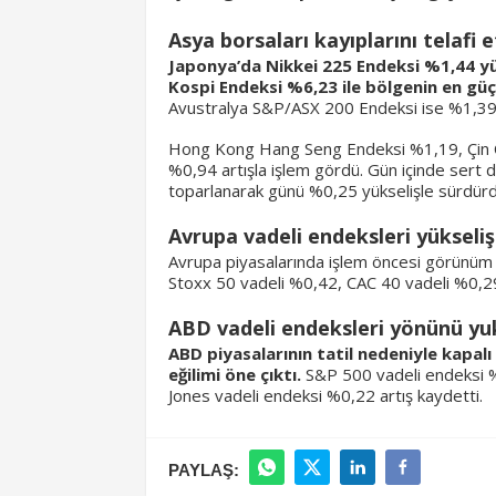
Asya borsaları kayıplarını telafi e
Japonya’da Nikkei 225 Endeksi %1,44 y
Kospi Endeksi %6,23 ile bölgenin en güç
Avustralya S&P/ASX 200 Endeksi ise %1,39
Hong Kong Hang Seng Endeksi %1,19, Çin C
%0,94 artışla işlem gördü. Gün içinde sert d
toparlanarak günü %0,25 yükselişle sürdürd
Avrupa vadeli endeksleri yükseli
Avrupa piyasalarında işlem öncesi görünüm 
Stoxx 50 vadeli %0,42, CAC 40 vadeli %0,2
ABD vadeli endeksleri yönünü yuk
ABD piyasalarının tatil nedeniyle kapal
eğilimi öne çıktı.
S&P 500 vadeli endeksi 
Jones vadeli endeksi %0,22 artış kaydetti.
PAYLAŞ: