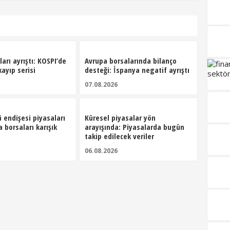
arı ayrıştı: KOSPI’de
Avrupa borsalarında bilanço
kayıp serisi
desteği: İspanya negatif ayrıştı
07.08.2026
 endişesi piyasaları
Küresel piyasalar yön
a borsaları karışık
arayışında: Piyasalarda bugün
takip edilecek veriler
06.08.2026