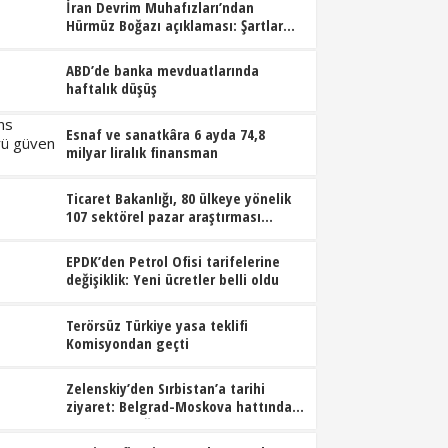
İran Devrim Muhafızları’ndan
Hürmüz Boğazı açıklaması: Şartlar
kabul edilmeden açılmayacak
ABD’de banka mevduatlarında
haftalık düşüş
Esnaf ve sanatkâra 6 ayda 74,8
milyar liralık finansman
Ticaret Bakanlığı, 80 ülkeye yönelik
107 sektörel pazar araştırması
hazırladı
EPDK’den Petrol Ofisi tarifelerine
değişiklik: Yeni ücretler belli oldu
Terörsüz Türkiye yasa teklifi
Komisyondan geçti
Zelenskiy’den Sırbistan’a tarihi
ziyaret: Belgrad-Moskova hattında
dengeler değişiyor