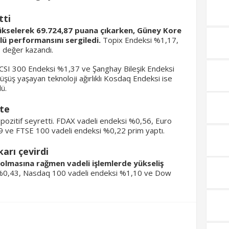
tti
ükselerek 69.724,87 puana çıkarken, Güney Kore
lü performansını sergiledi.
Topix Endeksi %1,17,
 değer kazandı.
SI 300 Endeksi %1,37 ve Şanghay Bileşik Endeksi
üşüş yaşayan teknoloji ağırlıklı Kosdaq Endeksi ise
ü.
şte
pozitif seyretti. FDAX vadeli endeksi %0,56, Euro
9 ve FTSE 100 vadeli endeksi %0,22 prim yaptı.
arı çevirdi
ı olmasına rağmen vadeli işlemlerde yükseliş
%0,43, Nasdaq 100 vadeli endeksi %1,10 ve Dow