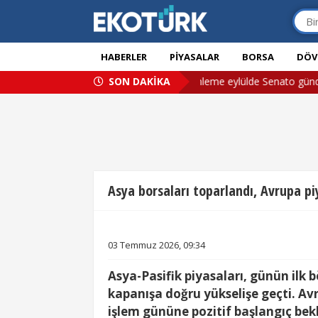
HABERLER
PIYASALAR
BORSA
DÖV
ABD’de kripto piyasası için kapsamlı düzenleme eylülde Senato gü
SON DAKİKA
Asya borsaları toparlandı, Avrupa piy
03 Temmuz 2026, 09:34
Asya-Pasifik piyasaları, günün ilk 
kapanışa doğru yükselişe geçti. Avr
işlem gününe
pozitif başlangıç
bekl