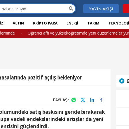
YAYIN AKIŞI
IZ
ALTIN
KRIPTO PARA
ENERJI
TARIM
TEKNOLOJ
ndeminde
·
Öğrenci affı ve yükseköğretimde yeni düzenlemeler yürü
asalarında pozitif açılış bekleniyor
G
PAYLAŞ:
bölümündeki satış baskısını geride bırakarak
upa vadeli endekslerindeki artışlar da yeni
entisini güçlendirdi.