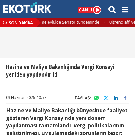
 için kapsamlı düzenleme eylülde Senato gündeminde
·
Öğrenci affı ve
SON DAKİKA
Hazine ve Maliye Bakanlığında Vergi Konseyi
yeniden yapılandırıldı
03 Haziran 2026, 10:57
PAYLAŞ:
Hazine ve Maliye Bakanlığı bünyesinde faaliyet
gösteren Vergi Konseyinde yeni dönem
yapılanması tamamlandı. Vergi politikalarının
geliştirilmesi, uygulamadaki sorunların tespit