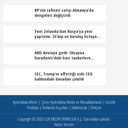
BP’nin rafineri satışı Almanya’da
dengeleri değiştirdi
Yeni Zelanda’dan Rusya’ya yeni
yaptırım: 33 kişi ve kuruluş listeye
alındı
ABD devreye girdi: Ukrayna
Karadeniz’deki bazı tankerlere
saldırmayacak
SEC, Trump’ın affettiği eski CEO
hakkındaki davadan çekildi
Aydınlatma Metni
|
Çerez Aydınlatma Metni ve Muvafakatname
|
Gizlilik
Politikası
|
Kullanım Koşulları
|
Hakkımızda
|
İletişim
Copyright © 2026
G2K MEDYA YAYINCILIK A.Ş.
Tüm hakları saklıdır.
Haber Yazılımı