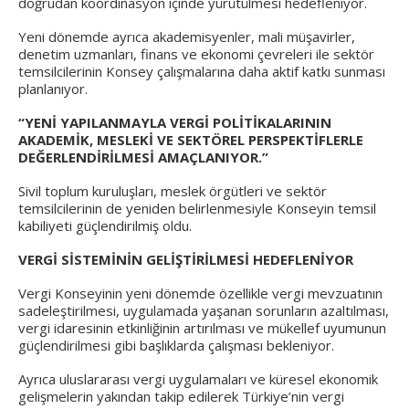
doğrudan koordinasyon içinde yürütülmesi hedefleniyor.
Yeni dönemde ayrıca akademisyenler, mali müşavirler,
denetim uzmanları, finans ve ekonomi çevreleri ile sektör
temsilcilerinin Konsey çalışmalarına daha aktif katkı sunması
planlanıyor.
“YENİ YAPILANMAYLA VERGİ POLİTİKALARININ
AKADEMİK, MESLEKİ VE SEKTÖREL PERSPEKTİFLERLE
DEĞERLENDİRİLMESİ AMAÇLANIYOR.”
Sivil toplum kuruluşları, meslek örgütleri ve sektör
temsilcilerinin de yeniden belirlenmesiyle Konseyin temsil
kabiliyeti güçlendirilmiş oldu.
VERGİ SİSTEMİNİN GELİŞTİRİLMESİ HEDEFLENİYOR
Vergi Konseyinin yeni dönemde özellikle vergi mevzuatının
sadeleştirilmesi, uygulamada yaşanan sorunların azaltılması,
vergi idaresinin etkinliğinin artırılması ve mükellef uyumunun
güçlendirilmesi gibi başlıklarda çalışması bekleniyor.
Ayrıca uluslararası vergi uygulamaları ve küresel ekonomik
gelişmelerin yakından takip edilerek Türkiye’nin vergi