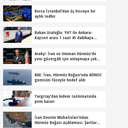
Borsa İstanbul’dan üç hisseye bir
aylık tedbir
Bakan Uraloğlu: YHT ile Ankara-
Kayseri arası 1 saat 45 dakikaya
inecek
Arakçi: İran ve Umman Hürmüz’de
yeni güzergâh için anlaşmaya çok
yakın
BAE: İran, Hürmüz Boğazı’nda ADNOC
gemisini füzeyle hedef aldı
Yargıtay’dan kıdem tazminatında
prim kararı
İran Devrim Muhafızları’ndan
Hürmüz Boğazı açıklaması: Şartlar
kabul edilmeden açılmayacak