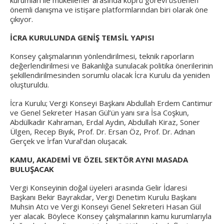
kurumları ile mükellefler arasında köprü görevi üstlenen
önemli danışma ve istişare platformlarından biri olarak öne
çıkıyor.
İCRA KURULUNDA GENİŞ TEMSİL YAPISI
Konsey çalışmalarının yönlendirilmesi, teknik raporların
değerlendirilmesi ve Bakanlığa sunulacak politika önerilerinin
şekillendirilmesinden sorumlu olacak İcra Kurulu da yeniden
oluşturuldu.
İcra Kurulu; Vergi Konseyi Başkanı Abdullah Erdem Cantimur
ve Genel Sekreter Hasan Gül’ün yanı sıra İsa Coşkun,
Abdülkadir Kahraman, Erdal Aydın, Abdullah Kiraz, Soner
Ülgen, Recep Bıyık, Prof. Dr. Ersan Öz, Prof. Dr. Adnan
Gerçek ve İrfan Vural’dan oluşacak.
KAMU, AKADEMİ VE ÖZEL SEKTÖR AYNI MASADA
BULUŞACAK
Vergi Konseyinin doğal üyeleri arasında Gelir İdaresi
Başkanı Bekir Bayrakdar, Vergi Denetim Kurulu Başkanı
Muhsin Atcı ve Vergi Konseyi Genel Sekreteri Hasan Gül
yer alacak. Böylece Konsey çalışmalarının kamu kurumlarıyla