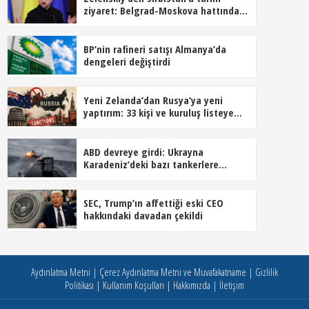
ziyaret: Belgrad-Moskova hattında
dengeler değişiyor
BP’nin rafineri satışı Almanya’da
dengeleri değiştirdi
Yeni Zelanda’dan Rusya’ya yeni
yaptırım: 33 kişi ve kuruluş listeye
alındı
ABD devreye girdi: Ukrayna
Karadeniz’deki bazı tankerlere
saldırmayacak
SEC, Trump’ın affettiği eski CEO
hakkındaki davadan çekildi
Aydınlatma Metni
|
Çerez Aydınlatma Metni ve Muvafakatname
|
Gizlilik
Politikası
|
Kullanım Koşulları
|
Hakkımızda
|
İletişim