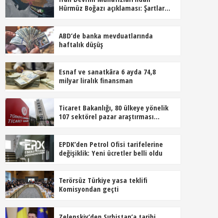
Hürmüz Boğazı açıklaması: Şartlar
kabul edilmeden açılmayacak
ABD’de banka mevduatlarında
haftalık düşüş
Esnaf ve sanatkâra 6 ayda 74,8
milyar liralık finansman
Ticaret Bakanlığı, 80 ülkeye yönelik
107 sektörel pazar araştırması
hazırladı
EPDK’den Petrol Ofisi tarifelerine
değişiklik: Yeni ücretler belli oldu
Terörsüz Türkiye yasa teklifi
Komisyondan geçti
Zelenskiy’den Sırbistan’a tarihi