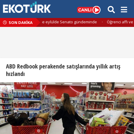
in kapsamlı düzenleme eylülde Senato gündeminde
·
Öğrenci affı ve yük
SON DAKİKA
ABD Redbook perakende satışlarında yıllık artış
hızlandı