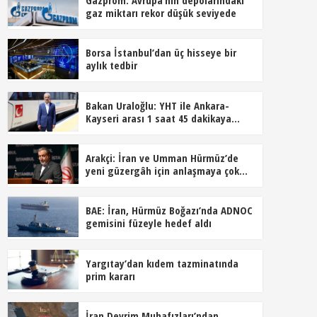
gaz miktarı rekor düşük seviyede
Borsa İstanbul’dan üç hisseye bir
aylık tedbir
Bakan Uraloğlu: YHT ile Ankara-
Kayseri arası 1 saat 45 dakikaya
inecek
Arakçi: İran ve Umman Hürmüz’de
yeni güzergâh için anlaşmaya çok
yakın
BAE: İran, Hürmüz Boğazı’nda ADNOC
gemisini füzeyle hedef aldı
Yargıtay’dan kıdem tazminatında
prim kararı
İran Devrim Muhafızları’ndan