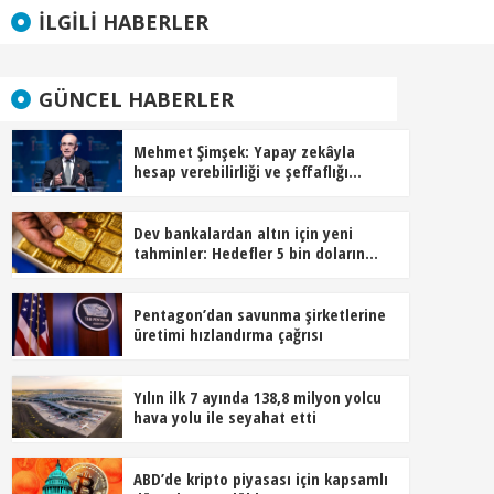
İLGILI HABERLER
GÜNCEL HABERLER
Mehmet Şimşek: Yapay zekâyla
hesap verebilirliği ve şeffaflığı
artırıyoruz
Dev bankalardan altın için yeni
tahminler: Hedefler 5 bin doların
üzerine çıktı
Pentagon’dan savunma şirketlerine
üretimi hızlandırma çağrısı
Yılın ilk 7 ayında 138,8 milyon yolcu
hava yolu ile seyahat etti
ABD’de kripto piyasası için kapsamlı