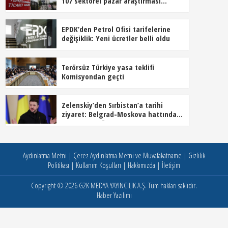
107 sektörel pazar araştırması
hazırladı
EPDK’den Petrol Ofisi tarifelerine
değişiklik: Yeni ücretler belli oldu
Terörsüz Türkiye yasa teklifi
Komisyondan geçti
Zelenskiy’den Sırbistan’a tarihi
ziyaret: Belgrad-Moskova hattında
dengeler değişiyor
Aydınlatma Metni
|
Çerez Aydınlatma Metni ve Muvafakatname
|
Gizlilik
Politikası
|
Kullanım Koşulları
|
Hakkımızda
|
İletişim
Copyright © 2026
G2K MEDYA YAYINCILIK A.Ş.
Tüm hakları saklıdır.
Haber Yazılımı