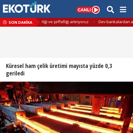
yla hesap verebilirliği ve şeffaflığı artırıyoruz
·
Dev bankalardan altın
SON DAKİKA
Küresel ham çelik üretimi mayısta yüzde 0,3
geriledi