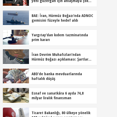
yeni güzergâh için anlaşmaya çok
yakın
BAE: İran, Hürmüz Boğazı’nda ADNOC
gemisini füzeyle hedef aldı
Yargıtay’dan kıdem tazminatında
prim kararı
İran Devrim Muhafızları’ndan
Hürmüz Boğazı açıklaması: Şartlar
kabul edilmeden açılmayacak
ABD’de banka mevduatlarında
haftalık düşüş
Esnaf ve sanatkâra 6 ayda 74,8
milyar liralık finansman
Ticaret Bakanlığı, 80 ülkeye yönelik