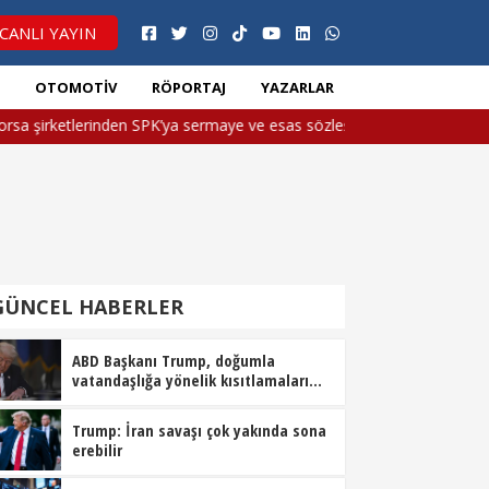
CANLI YAYIN
I
OTOMOTIV
RÖPORTAJ
YAZARLAR
 şirketlerinden SPK’ya sermaye ve esas sözleşme başvuruları
·
Al
ÜNCEL HABERLER
ABD Başkanı Trump, doğumla
vatandaşlığa yönelik kısıtlamaları
genişleten kararnameler imzaladı
Trump: İran savaşı çok yakında sona
erebilir