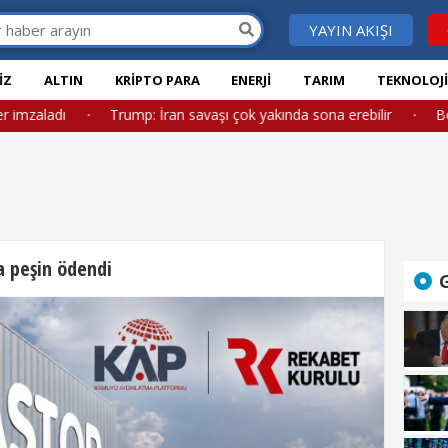
YAYIN AKIŞI
IZ
ALTIN
KRIPTO PARA
ENERJI
TARIM
TEKNOLOJ
 imzaladı
·
Trump: İran savaşı çok yakında sona erebilir
·
Borsa
a peşin ödendi
G