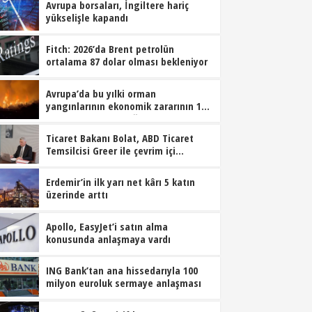
Avrupa borsaları, İngiltere hariç
yükselişle kapandı
Fitch: 2026’da Brent petrolün
ortalama 87 dolar olması bekleniyor
Avrupa’da bu yılki orman
yangınlarının ekonomik zararının 19
milyar euroyu geçtiği tahmin ediliyor
Ticaret Bakanı Bolat, ABD Ticaret
Temsilcisi Greer ile çevrim içi
görüştü
Erdemir’in ilk yarı net kârı 5 katın
üzerinde arttı
Apollo, EasyJet’i satın alma
konusunda anlaşmaya vardı
ING Bank’tan ana hissedarıyla 100
milyon euroluk sermaye anlaşması