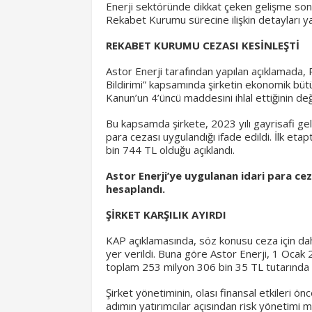
Enerji sektöründe dikkat çeken gelişme sonras
Rekabet Kurumu sürecine ilişkin detayları y
REKABET KURUMU CEZASI KESİNLEŞTİ
Astor Enerji tarafından yapılan açıklamada,
Bildirimi” kapsamında şirketin ekonomik bü
Kanun’un 4’üncü maddesini ihlal ettiğinin değer
Bu kapsamda şirkete, 2023 yılı gayrisafi gel
para cezası uygulandığı ifade edildi. İlk et
bin 744 TL olduğu açıklandı.
Astor Enerji’ye uygulanan idari para cez
hesaplandı.
ŞİRKET KARŞILIK AYIRDI
KAP açıklamasında, söz konusu ceza için daha 
yer verildi. Buna göre Astor Enerji, 1 Ocak
toplam 253 milyon 306 bin 35 TL tutarında ka
Şirket yönetiminin, olası finansal etkileri ön
adımın yatırımcılar açısından risk yönetimi m