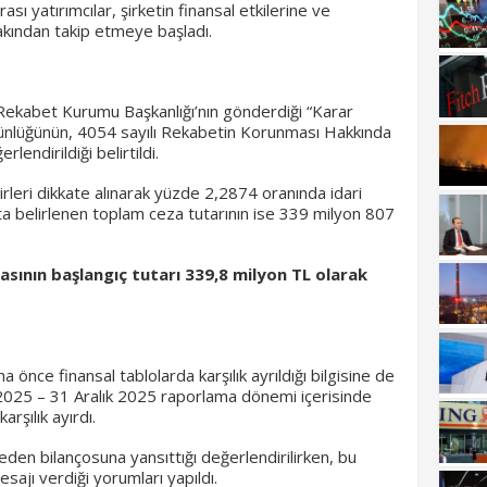
ı yatırımcılar, şirketin finansal etkilerine ve
akından takip etmeye başladı.
 Rekabet Kurumu Başkanlığı’nın gönderdiği “Karar
tünlüğünün, 4054 sayılı Rekabetin Korunması Hakkında
lendirildiği belirtildi.
irleri dikkate alınarak yüzde 2,2874 oranında idari
apta belirlenen toplam ceza tutarının ise 339 milyon 807
asının başlangıç tutarı 339,8 milyon TL olarak
önce finansal tablolarda karşılık ayrıldığı bilgisine de
 2025 – 31 Aralık 2025 raporlama dönemi içerisinde
rşılık ayırdı.
ceden bilançosuna yansıttığı değerlendirilirken, bu
esajı verdiği yorumları yapıldı.