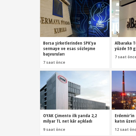
Borsa şirketlerinden SPK’ya
Albaraka Tü
sermaye ve esas sözleşme
yüzde 59 g
başvuruları
7 saat önc
7 saat önce
OYAK Çimento ilk yarıda 2,2
Erdemir’in 
milyar TL net kâr açıkladı
katın üzeri
9 saat önce
12 saat ön