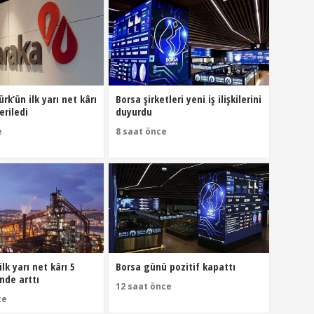
rk’ün ilk yarı net kârı
Borsa şirketleri yeni iş ilişkilerini
eriledi
duyurdu
e
8 saat önce
ilk yarı net kârı 5
Borsa günü pozitif kapattı
nde arttı
12 saat önce
ce