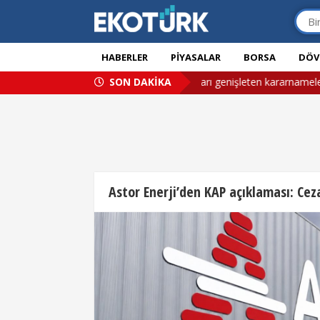
HABERLER
PIYASALAR
BORSA
DÖV
oğumla vatandaşlığa yönelik kısıtlamaları genişleten kararnameler
SON DAKİKA
Astor Enerji’den KAP açıklaması: Cez