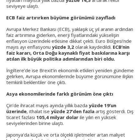
fiyatları mayısta yıllık bazda
yüzde 14,5
artarak rekor
seviyeye ulaştı.
ECB faiz artırırken büyüme görünümü zayıfladı
Avrupa Merkez Bankası (ECB), yaklaşık üç yıl aranın ardından
faiz artırımına giderken, enerji fiyatlarındaki yükselişin
enflasyon üzerindeki etkisine dikkat çekti. Euro Bölgesi’nde
mayıs ayı enflasyonu
yüzde 3,2
olarak kaydedildi.
ECB’nin
faiz kararı, Orta Doğu kaynaklı fiyat baskılarına karşı
atılan ilk büyük politika adımlarından biri oldu.
İngiltere’de ise Brexit’in ekonomik etkileri yeniden gündeme
gelirken, Avrupa ekonomilerinde büyüme görünümüne ilişkin
temkinli beklentiler öne çıktı.
Asya ekonomilerinde farklı görünüm öne çıktı
Çin’de ihracat mayıs ayında yıllık bazda
yüzde 19’un
üzerinde
, ithalat ise
yüzde 27’den fazla
artış gösterdi. Dış
ticaret fazlası
105,4 milyar dolar
ile yılın en yüksek
seviyelerinden birine ulaştı.
Japonya’da küçük ve orta ölçekli işletmeler artan maliyet