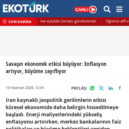
ı için kapsamlı düzenleme eylülde Senato gündeminde
·
Öğrenci affı v
SON DAKİKA
Savaşın ekonomik etkisi büyüyor: Enflasyon
artıyor, büyüme zayıflıyor
13 Haziran 2026, 12:41
PAYLAŞ:
İran kaynaklı jeopolitik gerilimlerin etkisi
küresel ekonomide daha belirgin hissedilmeye
başladı. Enerji maliyetlerindeki yükseliş
enflasyonu artırırken, merkez bankalarının faiz
politikaları ve büyüme beklentileri yeniden