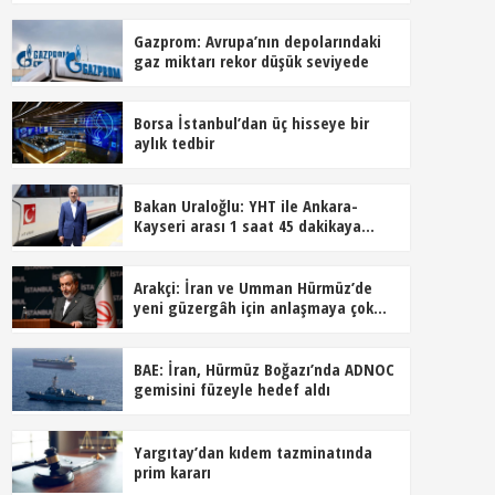
Gazprom: Avrupa’nın depolarındaki
gaz miktarı rekor düşük seviyede
Borsa İstanbul’dan üç hisseye bir
aylık tedbir
Bakan Uraloğlu: YHT ile Ankara-
Kayseri arası 1 saat 45 dakikaya
inecek
Arakçi: İran ve Umman Hürmüz’de
yeni güzergâh için anlaşmaya çok
yakın
BAE: İran, Hürmüz Boğazı’nda ADNOC
gemisini füzeyle hedef aldı
Yargıtay’dan kıdem tazminatında
prim kararı