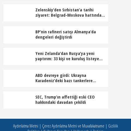
Zelenskiy’den Sırbistan’a tarihi
ziyaret: Belgrad-Moskova hattında
dengeler değişiyor
BP’nin rafineri satışı Almanya’da
dengeleri değiştirdi
Yeni Zelanda’dan Rusya’ya yeni
yaptırım: 33 kişi ve kuruluş listeye
alındı
ABD devreye girdi: Ukrayna
Karadeniz’deki bazı tankerlere
saldırmayacak
SEC, Trump’ın affettiği eski CEO
hakkındaki davadan çekildi
Aydınlatma Metni
|
Çerez Aydınlatma Metni ve Muvafakatname
|
Gizlilik