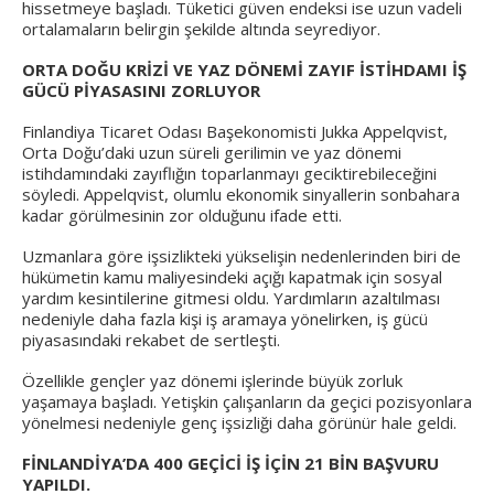
hissetmeye başladı. Tüketici güven endeksi ise uzun vadeli
ortalamaların belirgin şekilde altında seyrediyor.
ORTA DOĞU KRİZİ VE YAZ DÖNEMİ ZAYIF İSTİHDAMI İŞ
GÜCÜ PİYASASINI ZORLUYOR
Finlandiya Ticaret Odası Başekonomisti Jukka Appelqvist,
Orta Doğu’daki uzun süreli gerilimin ve yaz dönemi
istihdamındaki zayıflığın toparlanmayı geciktirebileceğini
söyledi. Appelqvist, olumlu ekonomik sinyallerin sonbahara
kadar görülmesinin zor olduğunu ifade etti.
Uzmanlara göre işsizlikteki yükselişin nedenlerinden biri de
hükümetin kamu maliyesindeki açığı kapatmak için sosyal
yardım kesintilerine gitmesi oldu. Yardımların azaltılması
nedeniyle daha fazla kişi iş aramaya yönelirken, iş gücü
piyasasındaki rekabet de sertleşti.
Özellikle gençler yaz dönemi işlerinde büyük zorluk
yaşamaya başladı. Yetişkin çalışanların da geçici pozisyonlara
yönelmesi nedeniyle genç işsizliği daha görünür hale geldi.
FİNLANDİYA’DA 400 GEÇİCİ İŞ İÇİN 21 BİN BAŞVURU
YAPILDI.