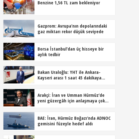
Benzine 1,56 TL zam bekleniyor
Gazprom: Avrupa’nın depolarındaki
gaz miktarı rekor düşük seviyede
Borsa İstanbul’dan üç hisseye bir
aylık tedbir
Bakan Uraloğlu: YHT ile Ankara-
Kayseri arası 1 saat 45 dakikaya
inecek
Arakçi: İran ve Umman Hürmüz’de
yeni güzergâh için anlaşmaya çok
yakın
BAE: İran, Hürmüz Boğazı’nda ADNOC
gemisini füzeyle hedef aldı