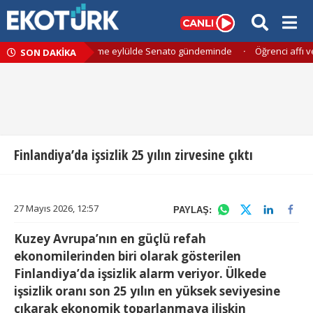
 için kapsamlı düzenleme eylülde Senato gündeminde
·
Öğrenci affı ve
SON DAKİKA
Finlandiya’da işsizlik 25 yılın zirvesine çıktı
27 Mayıs 2026, 12:57
PAYLAŞ:
Kuzey Avrupa’nın en güçlü refah
ekonomilerinden biri olarak gösterilen
Finlandiya’da işsizlik alarm veriyor. Ülkede
işsizlik oranı son 25 yılın en yüksek seviyesine
çıkarak ekonomik toparlanmaya ilişkin